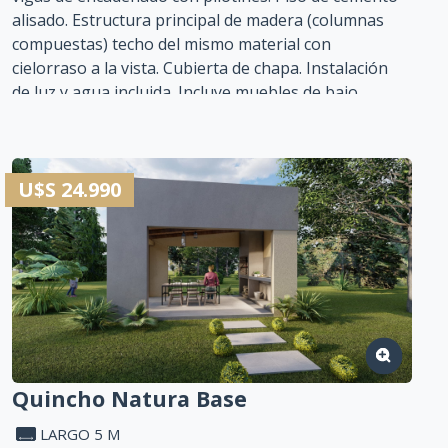
alisado. Estructura principal de madera (columnas
compuestas) techo del mismo material con
cielorraso a la vista. Cubierta de chapa. Instalación
de luz y agua incluida. Incluye muebles de bajo
mesada y barra de mampostería con muebles de
guardado.
Plazo de contrucción: 20 días
U$S 24.990
Financiación: ofrecemos soluciones financieras
competitivas y flexibles que se adaptan a su
presupuesto (sin intereses y con ajuste de la CAC)
Garantía de durabilidad
Quincho Natura Base
LARGO 5 M