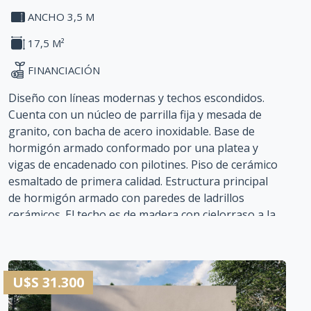
ANCHO 3,5 M
17,5 M²
FINANCIACIÓN
Diseño con líneas modernas y techos escondidos.
Cuenta con un núcleo de parrilla fija y mesada de
granito, con bacha de acero inoxidable. Base de
hormigón armado conformado por una platea y
vigas de encadenado con pilotines. Piso de cerámico
esmaltado de primera calidad. Estructura principal
de hormigón armado con paredes de ladrillos
cerámicos. El techo es de madera con cielorraso a la
vista y cubierta de chapa. Terminaciones de
revoque fino con pintura látex exterior. Instalación
de luz y agua incluida.
U$S 31.300
Plazo de contrucción: 20 días