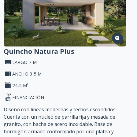
Financiación: ofrecemos soluciones financieras
competitivas y flexibles que se adaptan a su
presupuesto (sin intereses y con ajuste de la CAC)
Garantía de durabilidad
Quincho Natura Plus
LARGO 7 M
ANCHO 3,5 M
24,5 M²
FINANCIACIÓN
Diseño con líneas modernas y techos escondidos.
Cuenta con un núcleo de parrilla fija y mesada de
granito, con bacha de acero inoxidable. Base de
hormigón armado conformado por una platea y