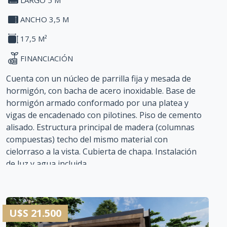
LARGO 5 M
ANCHO 3,5 M
17,5 M²
FINANCIACIÓN
Cuenta con un núcleo de parrilla fija y mesada de
hormigón, con bacha de acero inoxidable. Base de
hormigón armado conformado por una platea y
vigas de encadenado con pilotines. Piso de cemento
alisado. Estructura principal de madera (columnas
compuestas) techo del mismo material con
cielorraso a la vista. Cubierta de chapa. Instalación
de luz y agua incluida.
Plazo de contrucción: 15 días
Financiación: ofrecemos soluciones financieras
U$S 21.500
competitivas y flexibles que se adaptan a su