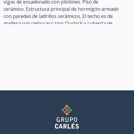
vigas de encadenado con pilotines. Piso de
cerámico. Estructura principal de hormigón armado
con paredes de ladrillos cerámicos. El techo es de
madera con cielorraso tipo Durlock y cubierta de
chapa. Terminaciones de revoque fino con pintura
látex exterior. Instalación de luz y agua incluida.
Incluye muebles de bajo mesada y barra de
mampostería con muebles de guardado.
Plazo de contrucción: 25 días
Financiación: ofrecemos soluciones financieras
competitivas y flexibles que se adaptan a su
presupuesto (sin intereses y con ajuste de la CAC)
Garantía de durabilidad